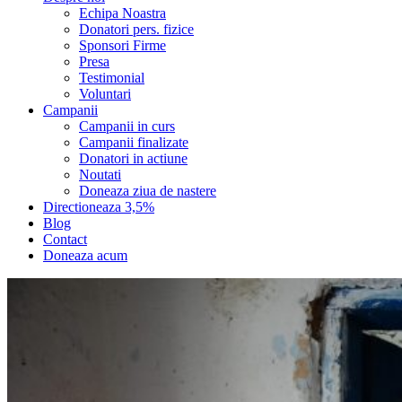
Echipa Noastra
Donatori pers. fizice
Sponsori Firme
Presa
Testimonial
Voluntari
Campanii
Campanii in curs
Campanii finalizate
Donatori in actiune
Noutati
Doneaza ziua de nastere
Directioneaza 3,5%
Blog
Contact
Doneaza acum