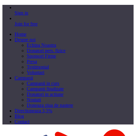
Sign in
Join for free
Home
Despre noi
Echipa Noastra
Donatori pers. fizice
Sponsori Firme
Presa
Testimonial
Voluntari
Campanii
Campanii in curs
Campanii finalizate
Donatori in actiune
Noutati
Doneaza ziua de nastere
Directioneaza 3,5%
Blog
Contact