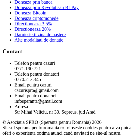
Doneaza prin banca
Doneaza prin Revolut sau BTPay
Doneaza Bitcoin
Doneaza criptomonede
Directioneaza 3,5%
Directioneaza 20%
Daruieste-ti ziua de nastere
Alte modalitati de donatie
Contact
Telefon pentru cazuri
0771.190.721
Telefon pentru donatori
0770.213.345
Email pentru cazuri
cazurispro@gmail.com
Email pentru donatori
infosperanta@gmail.com
Adresa
Str Mihai Veliciu, nr 30, Sepreus, jud Arad
© Asociatia SPRO (Speranta pentru Romania) 2026
Site-ul sperantapentruromania.ro foloseste cookies pentru a va putea
oferi o experienta optima atunci cand navigati pe site-ul nostru.