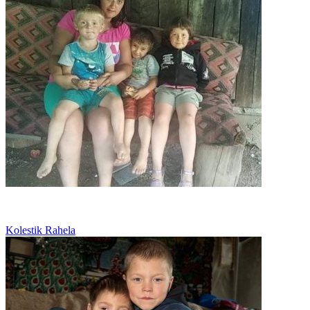
Mamă văduvă cu trei copilași
Kolestik Rahela