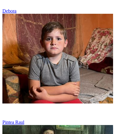
Sărăcie
Debora
Cancer - Limfom Hodgkin
Pintea Raul