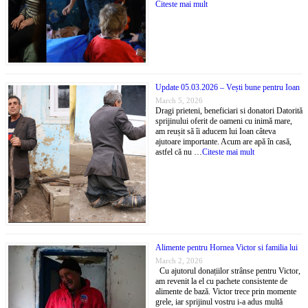
Citeste mai mult
Update 05.03.2026 – Vești bune pentru Ioan
March 5, 2026
Dragi prieteni, beneficiari si donatori Datorită
sprijinului oferit de oameni cu inimă mare,
am reușit să îi aducem lui Ioan câteva
ajutoare importante. Acum are apă în casă,
astfel că nu …
Citeste mai mult
Alimente pentru Hornea Victor si familia lui
March 2, 2026
Cu ajutorul donațiilor strânse pentru Victor,
am revenit la el cu pachete consistente de
alimente de bază. Victor trece prin momente
grele, iar sprijinul vostru i-a adus multă