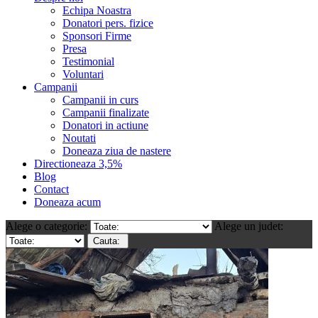
Echipa Noastra
Donatori pers. fizice
Sponsori Firme
Presa
Testimonial
Voluntari
Campanii
Campanii in curs
Campanii finalizate
Donatori in actiune
Noutati
Doneaza ziua de nastere
Directioneaza 3,5%
Blog
Contact
Doneaza acum
Alege o categorie:
Alege un judet: