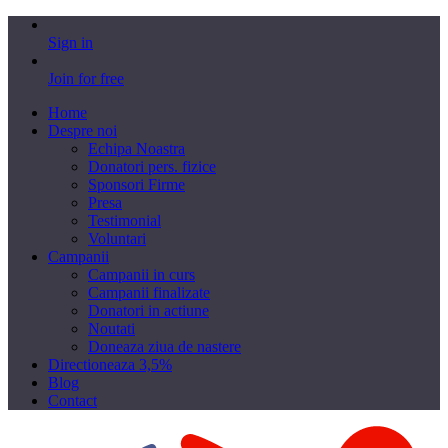
Sign in
Join for free
Home
Despre noi
Echipa Noastra
Donatori pers. fizice
Sponsori Firme
Presa
Testimonial
Voluntari
Campanii
Campanii in curs
Campanii finalizate
Donatori in actiune
Noutati
Doneaza ziua de nastere
Directioneaza 3,5%
Blog
Contact