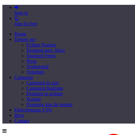
Sign in
Join for free
Home
Despre noi
Echipa Noastra
Donatori pers. fizice
Sponsori Firme
Presa
Testimonial
Voluntari
Campanii
Campanii in curs
Campanii finalizate
Donatori in actiune
Noutati
Doneaza ziua de nastere
Directioneaza 3,5%
Blog
Contact