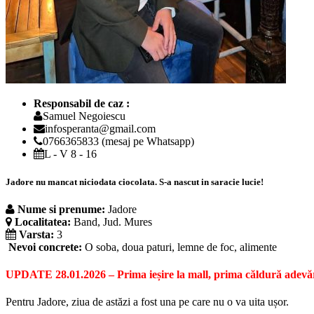
Responsabil de caz :
Samuel Negoiescu
infosperanta@gmail.com
0766365833 (mesaj pe Whatsapp)
L - V 8 - 16
Jadore nu mancat niciodata ciocolata. S-a nascut in saracie lucie!
Nume si prenume:
Jadore
Localitatea:
Band, Jud. Mures
Varsta:
3
Nevoi concrete:
O soba, doua paturi, lemne de foc, alimente
UPDATE 28.01.2026 – Prima ieșire la mall, prima căldură adevă
Pentru Jadore, ziua de astăzi a fost una pe care nu o va uita ușor.