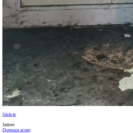
Sărăcie
Jadore
Doneaza acum