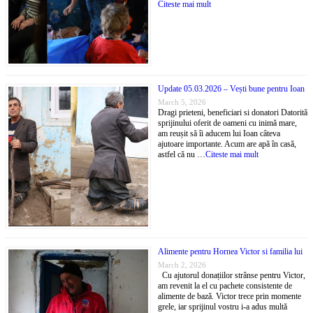
Citeste mai mult
Update 05.03.2026 – Vești bune pentru Ioan
March 5, 2026
Dragi prieteni, beneficiari si donatori Datorită
sprijinului oferit de oameni cu inimă mare,
am reușit să îi aducem lui Ioan câteva
ajutoare importante. Acum are apă în casă,
astfel că nu …
Citeste mai mult
Alimente pentru Hornea Victor si familia lui
March 2, 2026
Cu ajutorul donațiilor strânse pentru Victor,
am revenit la el cu pachete consistente de
alimente de bază. Victor trece prin momente
grele, iar sprijinul vostru i-a adus multă