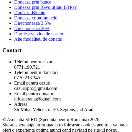
Doneaza prin banca
Doneaza prin Revolut sau BTPay
Doneaza Bitcoin
Doneaza criptomonede
Directioneaza 3,5%
Directioneaza 20%
Daruieste-ti ziua de nastere
Alte modalitati de donatie
Contact
Telefon pentru cazuri
0771.190.721
Telefon pentru donatori
0770.213.345
Email pentru cazuri
cazurispro@gmail.com
Email pentru donatori
infosperanta@gmail.com
Adresa
Str Mihai Veliciu, nr 30, Sepreus, jud Arad
© Asociatia SPRO (Speranta pentru Romania) 2026
Site-ul sperantapentruromania.ro foloseste cookies pentru a va putea
oferi o experienta optima atunci cand navigati pe site-ul nostru.