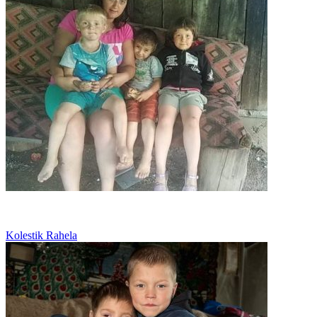
Mamă văduvă cu trei copilași
Kolestik Rahela