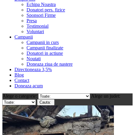
Echipa Noastra
Donatori pers. fizice
Sponsori Firme
Presa
Testimonial
Voluntari
Campanii
Campanii in curs
Campanii finalizate
Donatori in actiune
Noutati
Doneaza ziua de nastere
Directioneaza 3,5%
Blog
Contact
Doneaza acum
Alege o categorie:
Alege un judet: