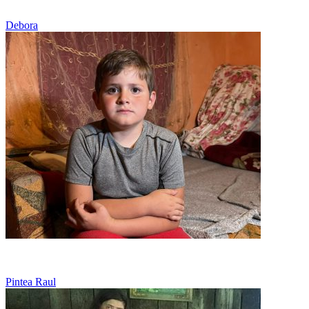
Sărăcie
Debora
Cancer - Limfom Hodgkin
Pintea Raul