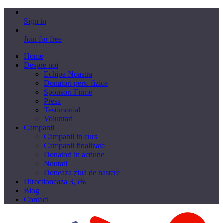
Sign in
Join for free
Home
Despre noi
Echipa Noastra
Donatori pers. fizice
Sponsori Firme
Presa
Testimonial
Voluntari
Campanii
Campanii in curs
Campanii finalizate
Donatori in actiune
Noutati
Doneaza ziua de nastere
Directioneaza 3,5%
Blog
Contact